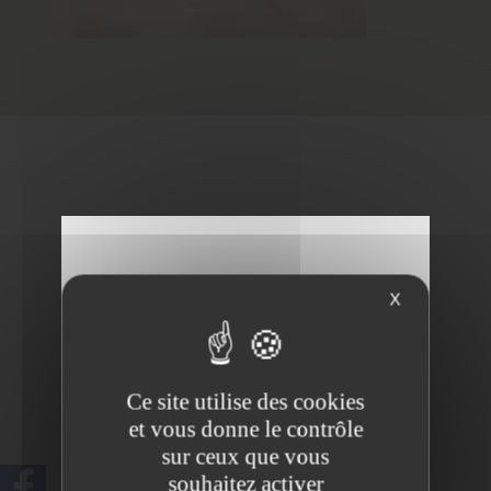
X
Ce site utilise des cookies
et vous donne le contrôle
sur ceux que vous
Bd du Souverain 23,
1170 Watermael-Boitsfort
souhaitez activer