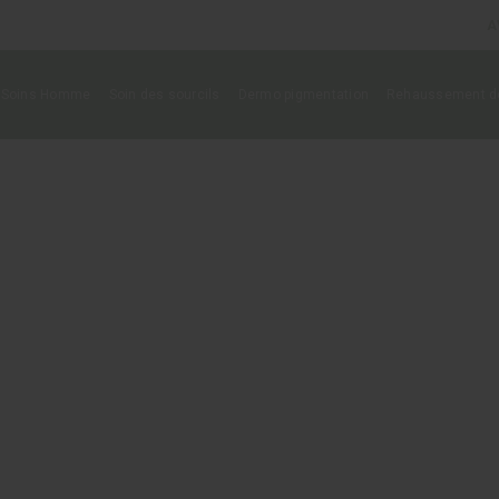
A
Soins Homme
Soin des sourcils
Dermo pigmentation
Rehaussement de