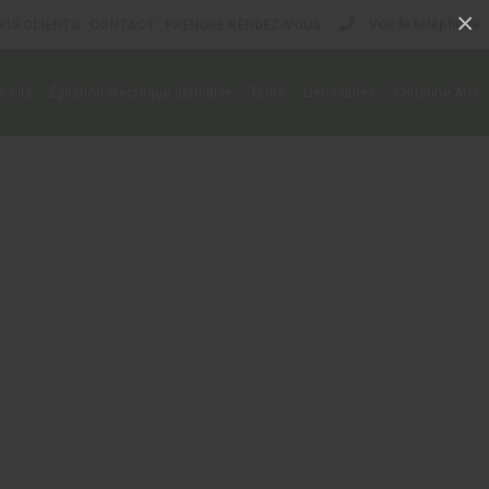
×
Voir le téléphone
VIS CLIENTS
CONTACT
PRENDRE RENDEZ-VOUS
 cils
Épilation électrique définitive
Tarifs
Liens utiles
Christine Arts