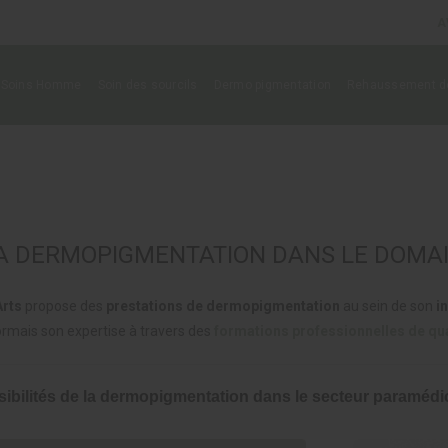
A
Soins Homme
Soin des sourcils
Dermo pigmentation
Rehaussement de
 LA DERMOPIGMENTATION DANS LE DOMA
Arts
propose des
prestations de dermopigmentation
au sein de son
i
rmais son expertise à travers des
formations professionnelles de qua
sibilités de la dermopigmentation dans le secteur paramédi