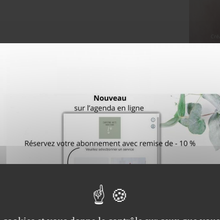
sées par votre
esthéticienne
Pour tout renseignement c
e près de Bruxelles
:
pouvez
contacter votre esth
de contact
ou par téléphone 
Christine se fera un plaisir d
rendez-vous, au sein de son
i
apporter des prestations de hau
roduits
disponibles en institut.
MENTATION PARAMÉDICALE PAR CHRIS