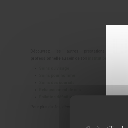
Découvrez les autres prestations propo
professionnelle
au sein de son
institut beauté visag
Soins du visage
Soins pour homme
Soins des sourcils
Rehaussement de cils
Épilation définitive visage
Pour plus d'infos, découvrez également les
tarifs
et
p
DERMOPIG