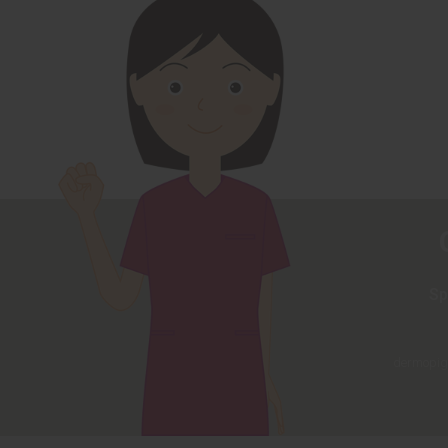
Sp
dermopigm