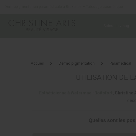
Panneau de gestion des cookies
Dermopigmentation paramédicale à Bruxelles – Tatouage cosmétique
Soins du visage
Accueil
Dermo pigmentation
Paramédical
UTILISATION DE
Esthéticienne à Watermael-Boitsfort
, Christine 
déso
Quelles sont les pos