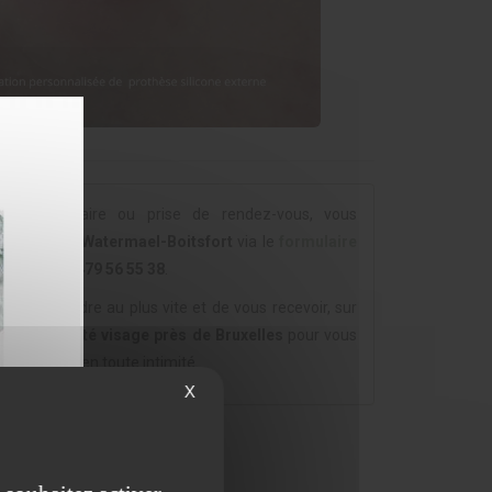
omplémentaire ou prise de rendez-vous, vous
éticienne à Watermael-Boitsfort
via le
formulaire
au
00 32 (0) 479 56 55 38
.
e vous répondre au plus vite et de vous recevoir, sur
nstitut beauté visage près de Bruxelles
pour vous
te qualité, en toute intimité.
X
TINE ARTS