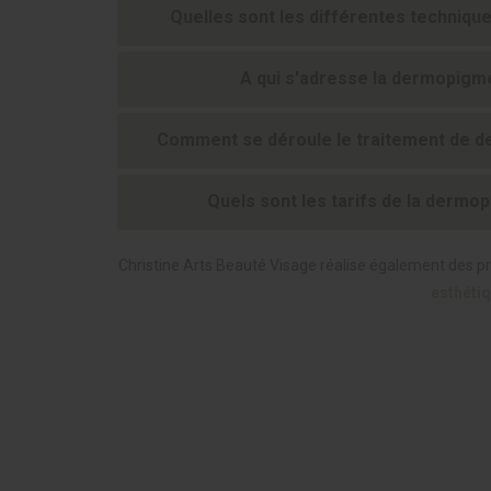
Quelles sont les différentes techniqu
A qui s'adresse la dermopigm
Comment se déroule le traitement de 
Quels sont les tarifs de la derm
Christine Arts Beauté Visage réalise également des p
esthéti