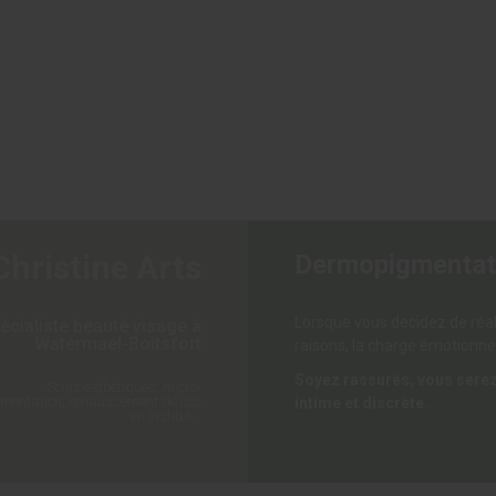
Christine Arts
Dermopigmentat
Lorsque vous decidez de réa
écialiste beauté visage à
Watermael-Boitsfort
raisons, la charge émotionne
Soyez rassurés, vous serez
Soins esthétiques, micro-
entation, rehaussement de cils
intime et discrète.
en institut...