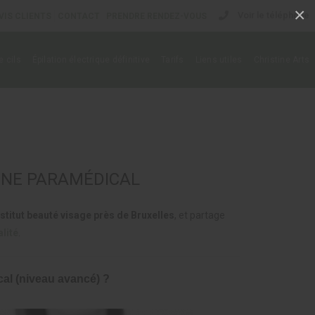
×
Voir le téléphone
VIS CLIENTS
CONTACT
PRENDRE RENDEZ-VOUS
 cils
Épilation électrique définitive
Tarifs
Liens utiles
Christine Arts
INE PARAMÉDICAL
nstitut beauté visage près de Bruxelles
, et partage
lité
.
cal (niveau avancé) ?