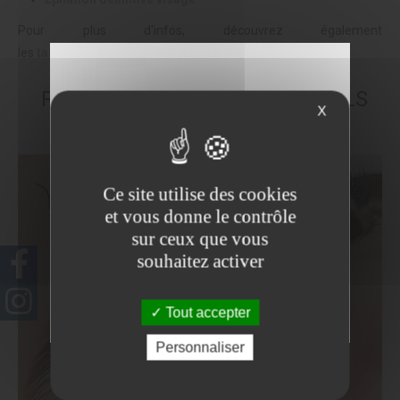
Pour plus d'infos, découvrez également
les
tarifs
et
produits
disponibles en institut.
RESTRUCTURATION DE SOURCILS
X
NATURELS
Ce site utilise des cookies
et vous donne le contrôle
sur ceux que vous
souhaitez activer
Tout accepter
Personnaliser
NE PLUS VOIR