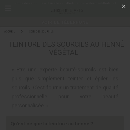
Panneau de gestion des cookies
Soins des sourcils à Bruxelles - Esthéticienne Watermael-Boitsfort
×
VOIR LE TÉLÉPHONE
ACCUEIL
SOIN DES SOURCILS
TEINTURE DES SOURCILS AU HENNÉ
VÉGÉTAL
« Être une experte beauté-sourcils est bien
plus que simplement teinter et épiler les
sourcils. C'est fournir un traitement de qualité
professionnelle pour votre beauté
personnalisée. »
Qu'est ce que la teinture au henné ?