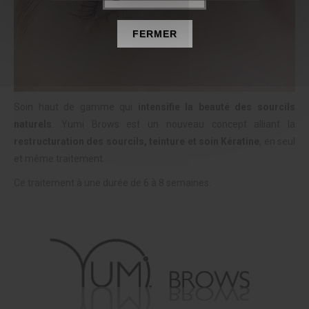
FERMER
Soin haut de gamme qui
intensifie la beauté des sourcils
naturels
. Yumi Brows est un nouveau concept alliant la
restructuration des sourcils, teinture et soin Kératine
, en seul
et même traitement.
Ce traitement à une durée de 6 à 8 semaines.