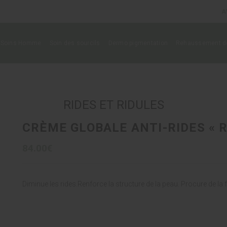
A
Soins Homme
Soin des sourcils
Dermo pigmentation
Rehaussement de
RIDES ET RIDULES
CRÈME GLOBALE ANTI-RIDES « R
84.00€
Diminue les rides.Renforce la structure de la peau. Procure de l