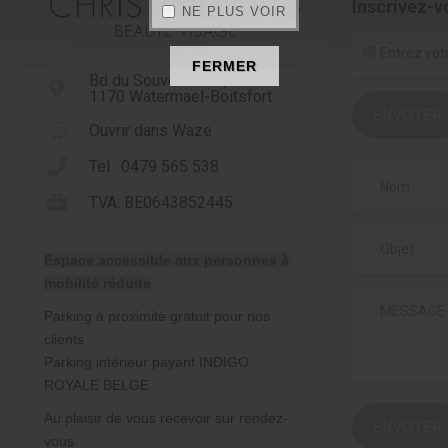
Inscrivez-v
NE PLUS VOIR
FERMER
Bd du Souverain 23,
1170 Watermael-Boitsfort
ENVOYER
Ouvrir dans Waze
Tel : 0479 565 538
TVA: BE0643852445
Espace accessible aux personnes à
mobilité réduite
Parking à proximité gratuit pour nos
clients
Parking intérieur payant INDIGO
ROYALE BELGE
Au plaisir de vous recevoir sur rendez-
ENVOYER
vous