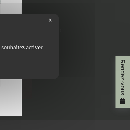
X
rir pour un des soins proposé?
os ou visitez les idées ci-dessous :
 souhaitez activer
Rendez-vous