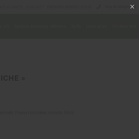
×
Voir le téléphone
VIS CLIENTS
CONTACT
PRENDRE RENDEZ-VOUS
 cils
Épilation électrique définitive
Tarifs
Liens utiles
Christine Arts
ICHE »
a fermeté. Peaux normales à mixte. 50ml