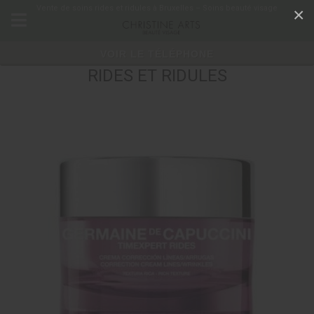
Panneau de gestion des cookies
Vente de soins rides et ridules à Bruxelles – Soins beauté visage
×
VOIR LE TÉLÉPHONE
RIDES ET RIDULES