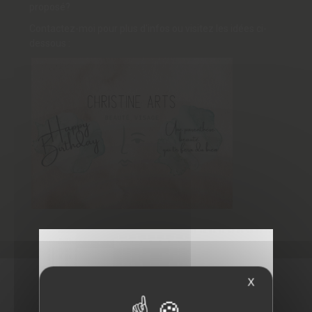
proposé?
Contactez-moi pour plus d'infos ou visitez les idées ci-
dessous :
X