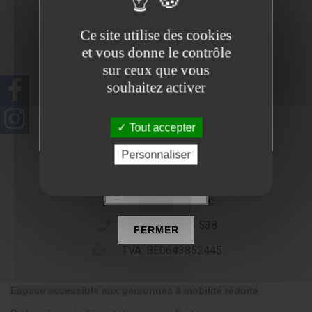
Ce site utilise des cookies
et vous donne le contrôle
sur ceux que vous
souhaitez activer
Tout accepter
Personnaliser
Bd du Souverain 23,
1170 Watermael-Boitsfort
NE PLUS VOIR
Ouvrir dans Waze
Tel : 0479 565 538
FERMER
TVA: BE0643852445
Espace accessible aux personnes à mobilité réduite