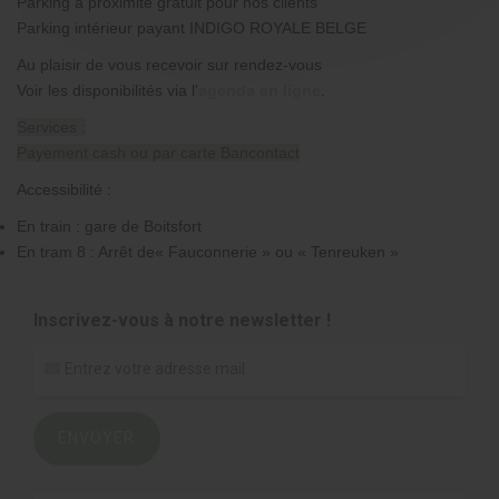
Parking à proximité gratuit pour nos clients
Parking intérieur payant INDIGO ROYALE BELGE
Au plaisir de vous recevoir sur rendez-vous
Voir les disponibilités via l'
agenda en ligne
.
Services :
Payement cash ou par carte Bancontact
Accessibilité :
En train : gare de Boitsfort
En tram 8 : Arrêt de« Fauconnerie » ou « Tenreuken »
Inscrivez-vous à notre newsletter !
ENVOYER