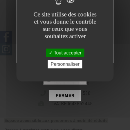
Ce site utilise des cookies
et vous donne le contrôle
sur ceux que vous
souhaitez activer
Tout accepter
Personnaliser
Bd du Souverain 23,
1170 Watermael-Boitsfort
NE PLUS VOIR
Ouvrir dans Waze
Tel : 0479 565 538
FERMER
TVA: BE0643852445
Espace accessible aux personnes à mobilité réduite
Parking à proximité gratuit pour nos clients