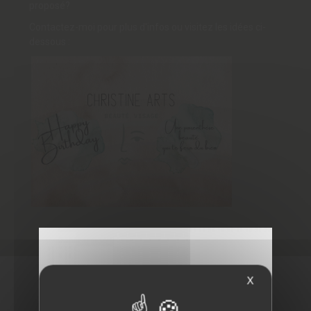
proposé?
Contactez-moi pour plus d'infos ou visitez les idées ci-
dessous :
X