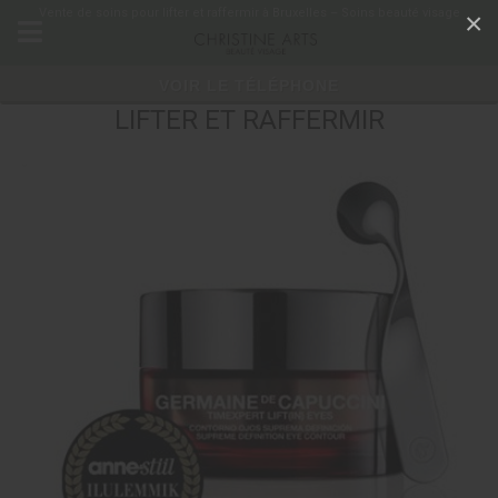
Panneau de gestion des cookies
Vente de soins pour lifter et raffermir à Bruxelles – Soins beauté visage
×
VOIR LE TÉLÉPHONE
LIFTER ET RAFFERMIR