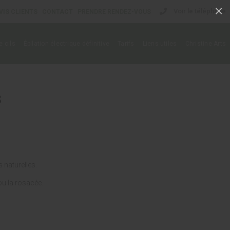
×
Voir le téléphone
VIS CLIENTS
CONTACT
PRENDRE RENDEZ-VOUS
 cils
Épilation électrique définitive
Tarifs
Liens utiles
Christine Arts
S
s naturelles.
ou la rosacée.