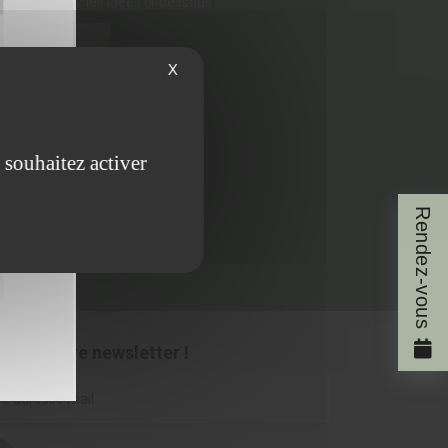
os ou visitez les idées ci-dessous :
X
 souhaitez activer
Rendez-vous
ous à notre newsletter !