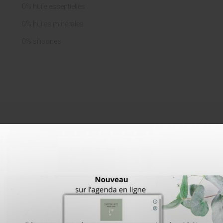
0% huile essentielles
0% huiles minérales
0% silicones
Christine Arts
Idée cadeau
Vous cherchez une idée à off
écialiste beauté visage à
Watermael-Boitsfort