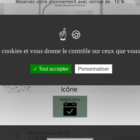
Contactez-moi pour plus d'inf
Soins esthétiques, micro-
entation, rehaussement de cils
en institut...
es cookies et vous donne le contrôle sur ceux que vous
Tout accepter
Personnaliser
Inscrivez-v
Bd du Souverain 23,
1170 Watermael-Boitsfort