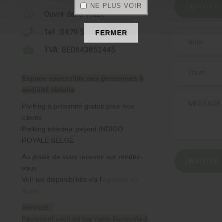
NE PLUS VOIR
ENVOYER
Ouvrir dans Waze
Tel : 0479 565 538
FERMER
TVA: BE0643852445
Espace accessible aux personnes à
mobilité réduite
Parking à proximité gratuit pour nos
clients
Parking intérieur payant INDIGO
ROYALE BELGE
Au plaisir de vous recevoir sur rendez-
ENVOYER
vous
Voir les disponibilités via l'
agenda en
ligne
.
Services :
Payement cash ou par carte Bancontact