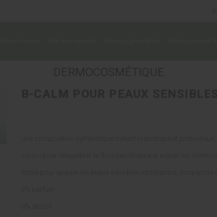
A
Soins Homme
Soin des sourcils
Dermo pigmentation
Rehaussement de
DERMOCOSMÉTIQUE
B-CALM POUR PEAUX SENSIBLE
Une composition symbiotique mêlant prébiotique et probiotique,
conçu pour rééquilibrer la flore bactérienne et activer les défence
Idéale pour apaiser les peaux sensibles intolérantes, couperose 
0% parfum
0% alcool