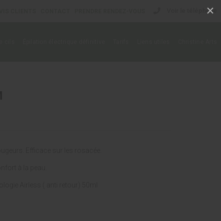
×
Voir le téléphone
VIS CLIENTS
CONTACT
PRENDRE RENDEZ-VOUS
 cils
Épilation électrique définitive
Tarifs
Liens utiles
Christine Arts
M
ougeurs. Efficace sur les rosacée.
nfort à la peau.
ogie Airless ( anti retour) 50ml