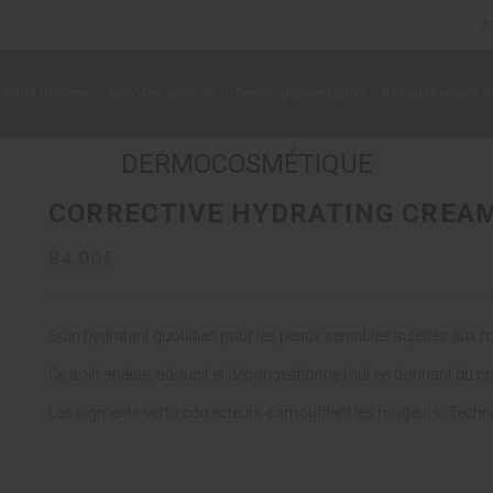
A
Soins Homme
Soin des sourcils
Dermo pigmentation
Rehaussement de
DERMOCOSMÉTIQUE
CORRECTIVE HYDRATING CREA
84.00€
Soin hydratant quotidien pour les peaux sensibles sujettes aux r
Ce soin apaise, adoucit et décongestionne tout en donnant du co
Les pigments verts correcteurs camoufflent les rougeurs. Technol