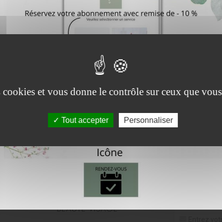
Vous cherchez une idée à off
écialiste beauté visage à
Watermael-Boitsfort
Contactez-moi pour plus d'inf
Soins esthétiques, micro-
entation, rehaussement de cils
en institut...
es cookies et vous donne le contrôle sur ceux que vous
Tout accepter
Personnaliser
Inscrivez-v