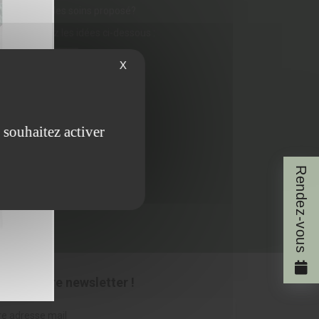
rir pour un des soins proposé?
os ou visitez les idées ci-dessous :
X
 souhaitez activer
Rendez-vous
ous à notre newsletter !