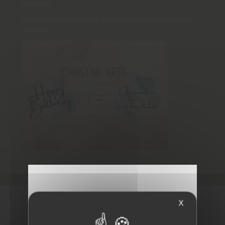
proposé?
Contactez-moi pour plus d'infos ou visitez les idées ci-
dessous :
X