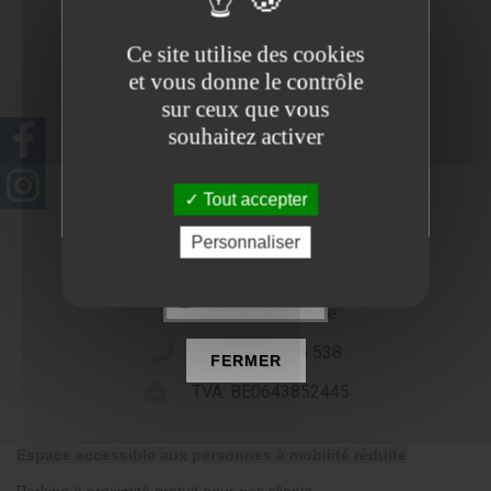
Ce site utilise des cookies
et vous donne le contrôle
sur ceux que vous
souhaitez activer
Tout accepter
Personnaliser
Bd du Souverain 23,
1170 Watermael-Boitsfort
NE PLUS VOIR
Ouvrir dans Waze
Tel : 0479 565 538
FERMER
TVA: BE0643852445
Espace accessible aux personnes à mobilité réduite
Parking à proximité gratuit pour nos clients