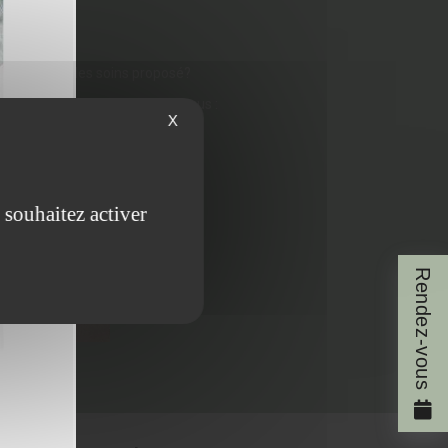
rir pour un des soins proposé?
os ou visitez les idées ci-dessous :
X
 souhaitez activer
Rendez-vous