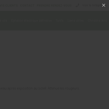
×
Voir le téléphone
VIS CLIENTS
CONTACT
PRENDRE RENDEZ-VOUS
 cils
Épilation électrique définitive
Tarifs
Liens utiles
Christine Arts
 peau après exposition au soleil. Atténue les rougeurs.