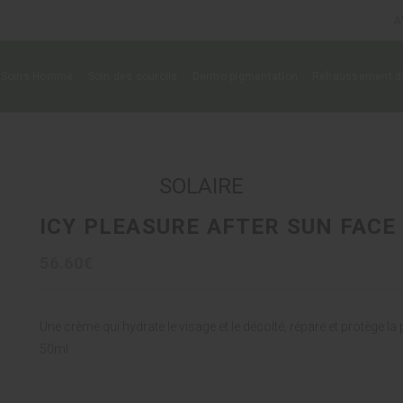
A
Soins Homme
Soin des sourcils
Dermo pigmentation
Rehaussement de
SOLAIRE
ICY PLEASURE AFTER SUN FACE
56.60€
Une crème qui hydrate le visage et le décolté, répare et protège la
50ml