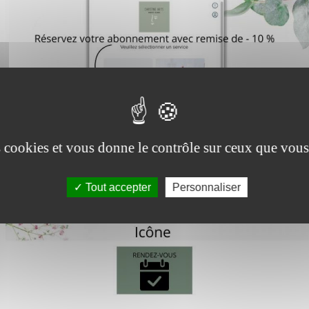
Christine Arts
Idée cadeau
Vous cherchez une idée à off
écialiste beauté visage à
Watermael-Boitsfort
Contactez-moi pour plus d'inf
Soins esthétiques, micro-
entation, rehaussement de cils
en institut...
es cookies et vous donne le contrôle sur ceux que vous
Tout accepter
Personnaliser