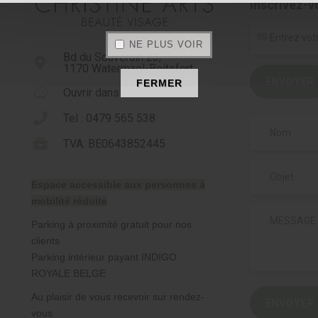
Inscrivez-v
NE PLUS VOIR
Bd du Souverain 23,
1170 Watermael-Boitsfort
ENVOYER
FERMER
Ouvrir dans Waze
Tel : 0479 565 538
TVA: BE0643852445
Espace accessible aux personnes à
mobilité réduite
Parking à proximité gratuit pour nos
clients
Parking intérieur payant INDIGO
ROYALE BELGE
Au plaisir de vous recevoir sur rendez-
ENVOYER
vous